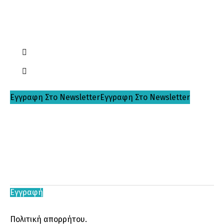
Ακολουθήστε μας :
Εγγραφη Στο Newsletter
Εγγραφη Στο Newsletter
Εάν θέλεις και εσύ να μοιράζομαι μαζί σου σκέψεις,
πρακτικές συμβουλές ή προβληματισμούς γύρω από τη
γονεικότητα, τη φροντίδα παιδιών αλλά και του εαυτού
σου, μπορείς να γραφτείς στο newsletter και να
είμαστε σε επαφή!
Εγγραφή
Κάνοντας κλικ στο “Εγγραφή”, συμφωνείτε με την
Πολιτική απορρήτου.